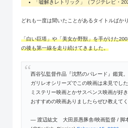
「嘘解きレトリック」（フジテレビ・20
どれも一度は聞いたことがあるタイトルばか
「白い巨塔」や「美女か野獣」を手がけた200
の後も第一線を走り続けてきました。
西谷弘監督作品『沈黙のパレード』鑑賞
ガリレオシリーズでこの映画は未見でし
ミステリー映画とかサスペンス映画が好
おすすめの映画ありましたらぜひ教えて
— 渡辺紘文 大田原愚豚舎/映画監督 / 脚