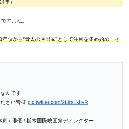
24年）
りですよね。
3年頃から”骨太の演出家”として注目を集め始め、そ
。
た
きなんです
ください皆様
pic.twitter.com/2LIrs1khvR
本家 / 俳優 / 栃木国際映画祭ディレクター