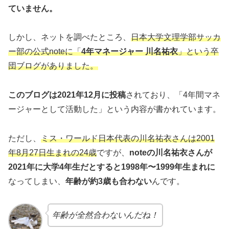
ていません。
しかし、ネットを調べたところ、
日本大学文理学部サッカ
ー部の公式noteに「
4年マネージャー 川名祐衣
」という卒
団ブログがありました。
このブログは2021年12月に投稿
されており、「4年間マネ
ージャーとして活動した」という内容が書かれています。
ただし、
ミス・ワールド日本代表の川名祐衣さんは2001
年8月27日生まれの24歳
ですが、
noteの川名祐衣さんが
2021年に大学4年生だとすると1998年〜1999年生まれに
なってしまい、
年齢が約3歳も合わない
んです。
年齢が全然合わないんだね！