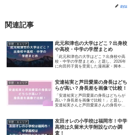
ayu
関連記事
此元和津也の大学はどこ？出身校
学歴・キャリア
や高校・中学の学歴まとめ
「此元和津也の大学はどこ？出身校や高
校・中学の学歴まとめ」と題し、2026年
に向田邦子賞を受賞した漫画家・脚本家
の此元和津也さんの大学はどこなのか、
気になる方も多いですよね。高校・中
学・小学校など出身校ごとに学歴情報を
安達祐実と芦田愛菜の身長はどち
学歴・キャリア
まとめて紹介します！
らが高い？身長差を画像で比較！
「安達祐実と芦田愛菜の身長はどちらが
高い？身長差を画像で比較！」と題し、
安達祐実さんと芦田愛菜さんの身長や身
長差を画像で検証！2人とも現在152cmで
すが、子役時代から現在までの成長過程
を詳しく紹介します！
友田オレの小学校は福岡市！中学
学歴・キャリア
高校は久留米大学附設なのか調
査！