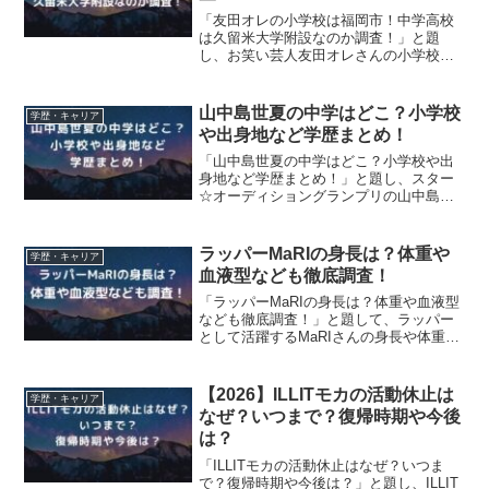
「友田オレの小学校は福岡市！中学高校
は久留米大学附設なのか調査！」と題
し、お笑い芸人友田オレさんの小学校や
中学校、高校や大学などについて紹介し
ます！
山中島世夏の中学はどこ？小学校
学歴・キャリア
や出身地など学歴まとめ！
「山中島世夏の中学はどこ？小学校や出
身地など学歴まとめ！」と題し、スター
☆オーディショングランプリの山中島世
夏さんの中学や小学校、珍しい名字から
推測される地域情報について紹介しま
す！
ラッパーMaRIの身長は？体重や
学歴・キャリア
血液型なども徹底調査！
「ラッパーMaRIの身長は？体重や血液型
なども徹底調査！」と題して、ラッパー
として活躍するMaRIさんの身長や体重、
血液型などプロフィールについて調査し
ます！
【2026】ILLITモカの活動休止は
学歴・キャリア
なぜ？いつまで？復帰時期や今後
は？
「ILLITモカの活動休止はなぜ？いつま
で？復帰時期や今後は？」と題し、ILLIT