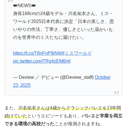
👑NEWS👑
身長168cmの24歳モデル・川名祐衣さん、ミス・
ワールド2025日本代表に決定「日本の美しさ、思
いやりの作法、丁寧さ、優しさといった温かいも
のを世界中のミスたちに届けたい」
https://t.co/T8nFnP9iNW
#ミスワールド
pic.twitter.com/TRg4zEM6mf
— Deview ／ デビュー (@Deview_staff)
October
23, 2025
また、
川名祐衣さんは4歳からクラシックバレエを13年間
続けていた
というエピソードもあり、
バレエと学業を両立
できる環境の高校だった
ことが推測されますね。