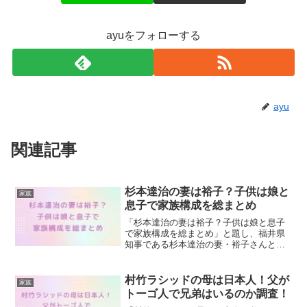
ayuをフォローする
ayu
関連記事
杉本達治の妻は裕子？子供は娘と
家族
息子で家族構成を総まとめ
「杉本達治の妻は裕子？子供は娘と息子
で家族構成を総まとめ」と題し、福井県
知事である杉本達治の妻・裕子さんとの
エピソードや娘、息子の情報、愛犬もか
を含めた家族構成について詳しく紹介し
ます！
村竹ラシッドの母は日本人！父が
家族
トーゴ人で兄弟はいるのか調査！