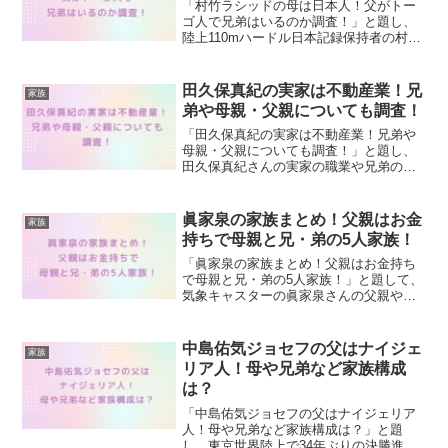
「村竹ラシッドの母は日本人！父がトー
ゴ人で兄弟はいるのか調査！」と題し、
陸上110mハードル日本記録保持者の村竹
ラシッドさんの母や父、兄弟について紹
介します！パリオリンピック決勝進出を
果たした注目選手の家族構成を詳しく調
田久保真紀の実家は不動産業！兄
家族
査しました。
弟や母親・父親についても調査！
「田久保真紀の実家は不動産業！兄弟や
母親・父親についても調査！」と題し、
田久保真紀さんの実家の職業や兄弟の有
無、父親・母親の情報について徹底調査
し、千葉県船橋市の実家での生い立ちか
ら母子家庭での成長過程まで紹介しま
眞家泉の家族まとめ！父親はお金
家族
す！
持ちで母親と兄・弟の5人家族！
「眞家泉の家族まとめ！父親はお金持ち
で母親と兄・弟の5人家族！」と題して、
気象キャスターの眞家泉さんの父親や母
親、兄弟などの家族について詳しく紹介
します！
中島佑気ジョセフの父はナイジェ
家族
リア人！母や兄弟など家族構成
は？
「中島佑気ジョセフの父はナイジェリア
人！母や兄弟など家族構成は？」と題
し、東京世界陸上で34年ぶりの決勝進出