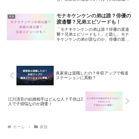
を果たした中島佑気ジョセフの父親や母
親、兄弟の詳しい情報や出身地、家族エ
ピソードについて紹介します！
モナキケンケンの弟は誰？俳優の
家族
渡邉響？兄弟エピソードも！
「モナキケンケンの弟は誰？俳優の渡邉
響？兄弟エピソードも！」と題し、モナ
キケンケンの弟が誰なのか、俳優の渡邉
響さんだという噂の真相や根拠、ケンケ
ンさんとの兄弟エピソード、渡邉響さん
のプロフィールや出演作についても詳し
く紹介します！
眞家泉は退職したの？年収アップで報道
ステーションに異動？
江川清音の結婚相手はどんな人？子供は2
人で子煩悩なのか調査！
ホーム
家族